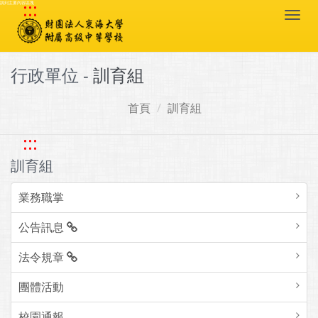
:::
跳到主要內容區塊
Togg
navi
行政單位 -
訓育組
首頁
訓育組
:::
訓育組
業務職掌
公告訊息
法令規章
團體活動
校園通報