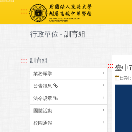
跳到主要內容區塊
:::
行政單位 -
訓育組
:::
訓育組
:::
臺中
業務職掌
日期 : 
公告訊息
法令規章
團體活動
校園通報