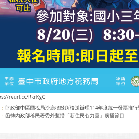
ps://reurl.cc/RkrKgG
財政部中區國稅局沙鹿稽徵所檢送辦理114年度統一發票推行暨「
則：
函轉內政部移民署委外製播「新住民心力量」廣播節目
則：