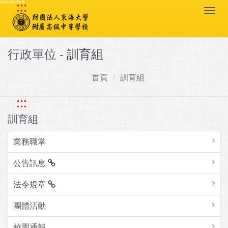
:::
跳到主要內容區塊
Togg
navi
行政單位 -
訓育組
首頁
訓育組
:::
訓育組
業務職掌
公告訊息
法令規章
團體活動
校園通報