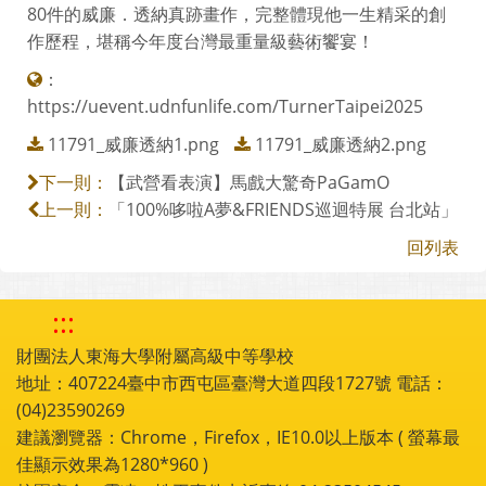
80件的威廉．透納真跡畫作，完整體現他一生精采的創
作歷程，堪稱今年度台灣最重量級藝術饗宴！
：
https://uevent.udnfunlife.com/TurnerTaipei2025
11791_威廉透納1.png
11791_威廉透納2.png
【武營看表演】馬戲大驚奇PaGamO
下一則：
「100%哆啦A夢&FRIENDS巡迴特展 台北站」
上一則：
回列表
:::
財團法人東海大學附屬高級中等學校
地址：407224臺中市西屯區臺灣大道四段1727號 電話：
(04)23590269
建議瀏覽器：Chrome，Firefox，IE10.0以上版本 ( 螢幕最
佳顯示效果為1280*960 )