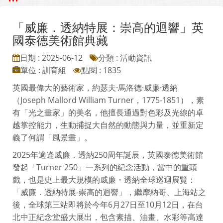
「威廉．透納特展：崇高的迴響」英
國泰德美術館典藏
日期 : 2025-06-12
分類 : 活動資訊
單位 : 訓育組
點閱 : 1835
英國最偉大的藝術家，約瑟夫·馬洛德·威廉·透納
（Joseph Mallord William Turner，1775-1851），素
有「光之畫家」的美名，他擅長通過對色彩及光線的卓
越掌控能力，生動捕捉大自然的動態與力量，並重新定
義了何謂「風景畫」。
2025年適逢威廉．透納250周年誕辰，英國泰德美術館
發起「Turner 250」一系列的紀念活動，當中的重頭
戲，也是史上最大規模的威廉・透納全球巡迴展覽：
「威廉．透納特展-崇高的迴響」，繼摩納哥、上海站之
後，全球第三站即將於今年6月27日至10月12日，在台
北中正紀念堂盛大展出，包含素描、油畫、水彩等高達