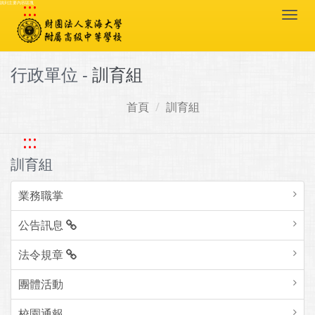
:::
跳到主要內容區塊
Togg
navi
行政單位 -
訓育組
首頁
訓育組
:::
訓育組
業務職掌
公告訊息
法令規章
團體活動
校園通報