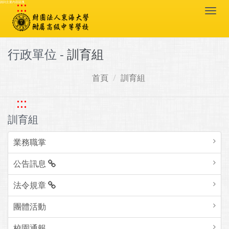
:::
跳到主要內容區塊
Togg
navi
行政單位 -
訓育組
首頁
訓育組
:::
訓育組
業務職掌
公告訊息
法令規章
團體活動
校園通報