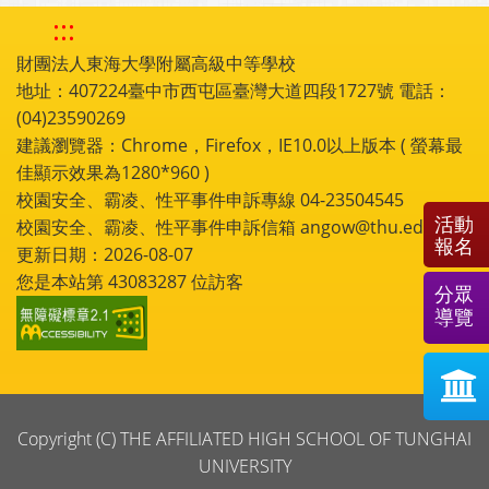
:::
財團法人東海大學附屬高級中等學校
地址：407224臺中市西屯區臺灣大道四段1727號 電話：
(04)23590269
建議瀏覽器：Chrome，Firefox，IE10.0以上版本 ( 螢幕最
佳顯示效果為1280*960 )
校園安全、霸凌、性平事件申訴專線 04-23504545
活動
校園安全、霸凌、性平事件申訴信箱 angow@thu.edu.tw
報名
更新日期：2026-08-07
您是本站第
43083287
位訪客
分眾
導覽
Copyright (C) THE AFFILIATED HIGH SCHOOL OF TUNGHAI
UNIVERSITY