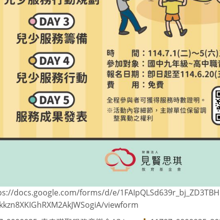
ps://docs.google.com/forms/d/e/1FAIpQLSd639r_bj_ZD3TBH
kkzn8XKIGhRXM2AkJWSogiA/viewform