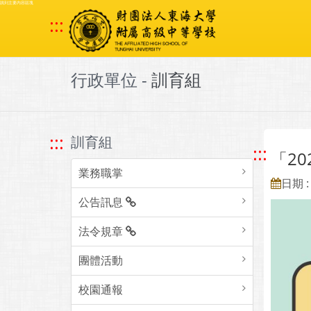
跳到主要內容區塊
:::
行政單位 -
訓育組
:::
訓育組
:::
「2
業務職掌
日期 : 
公告訊息
法令規章
團體活動
校園通報