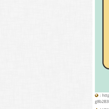
：
htt
g8b2B3