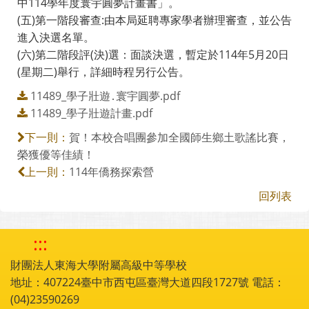
中114學年度寰宇圓夢計畫書」。
(五)第一階段審查:由本局延聘專家學者辦理審查，並公告
進入決選名單。
(六)第二階段評(決)選：面談決選，暫定於114年5月20日
(星期二)舉行，詳細時程另行公告。
11489_學子壯遊․寰宇圓夢.pdf
11489_學子壯遊計畫.pdf
賀！本校合唱團參加全國師生鄉土歌謠比賽，
下一則：
榮獲優等佳績！
114年僑務探索營
上一則：
回列表
:::
財團法人東海大學附屬高級中等學校
地址：407224臺中市西屯區臺灣大道四段1727號 電話：
(04)23590269