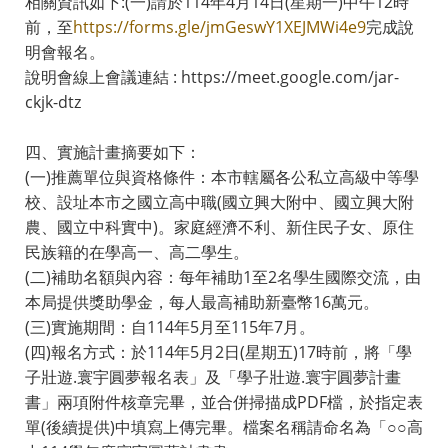
相關資訊如下:(一)請於114年4月14日(星期一)中午12時
前，至
https://forms.gle/jmGeswY1XEJMWi4e9
完成說
明會報名。
說明會線上會議連結 : https://meet.google.com/jar-
ckjk-dtz
四、實施計畫摘要如下：
(一)推薦單位與資格條件：本市轄屬各公私立高級中等學
校、設址本市之國立高中職(國立興大附中、國立興大附
農、國立中科實中)。家庭經濟不利、新住民子女、原住
民族籍的在學高一、高二學生。
(二)補助名額與內容：每年補助1至2名學生國際交流，由
本局提供獎助學金，每人最高補助新臺幣16萬元。
(三)實施期間：自114年5月至115年7月。
(四)報名方式：於114年5月2日(星期五)17時前，將「學
子壯遊.寰宇圓夢報名表」及「學子壯遊.寰宇圓夢計畫
書」兩項附件核章完畢，並合併掃描成PDF檔，於指定表
單(後續提供)中填寫上傳完畢。檔案名稱請命名為「○○高