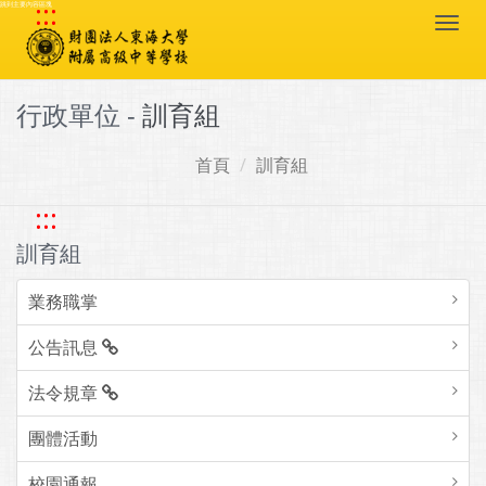
:::
跳到主要內容區塊
Togg
navi
行政單位 -
訓育組
首頁
訓育組
:::
訓育組
業務職掌
公告訊息
法令規章
團體活動
校園通報