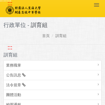
:::
跳到主要內容區塊
Togg
navi
行政單位 -
訓育組
首頁
訓育組
:::
訓育組
業務職掌
公告訊息
法令規章
團體活動
校園通報