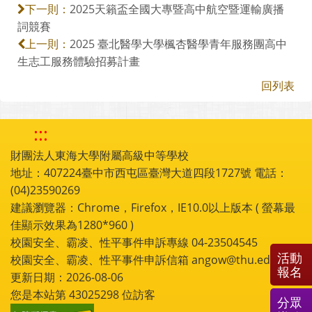
2025天籟盃全國大專暨高中航空暨運輸廣播
下一則：
詞競賽
2025 臺北醫學大學楓杏醫學青年服務團高中
上一則：
生志工服務體驗招募計畫
回列表
:::
財團法人東海大學附屬高級中等學校
地址：407224臺中市西屯區臺灣大道四段1727號 電話：
(04)23590269
建議瀏覽器：Chrome，Firefox，IE10.0以上版本 ( 螢幕最
佳顯示效果為1280*960 )
校園安全、霸凌、性平事件申訴專線 04-23504545
活動
校園安全、霸凌、性平事件申訴信箱 angow@thu.edu.tw
報名
更新日期：2026-08-06
您是本站第
43025298
位訪客
分眾