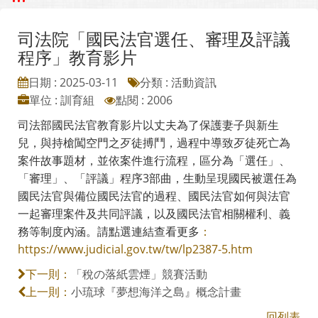
司法院「國民法官選任、審理及評議
程序」教育影片
日期 : 2025-03-11
分類 : 活動資訊
單位 : 訓育組
點閱 : 2006
司法部國民法官教育影片以丈夫為了保護妻子與新生
兒，與持槍闖空門之歹徒搏鬥，過程中導致歹徒死亡為
案件故事題材，並依案件進行流程，區分為「選任」、
「審理」、「評議」程序3部曲，生動呈現國民被選任為
國民法官與備位國民法官的過程、國民法官如何與法官
一起審理案件及共同評議，以及國民法官相關權利、義
務等制度內涵。請點選連結查看更多
：
https://www.judicial.gov.tw/tw/lp2387-5.htm
「稅の落紙雲煙」競賽活動
下一則：
小琉球『夢想海洋之島』概念計畫
上一則：
回列表