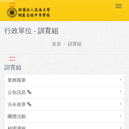
:::
跳到主要內容區塊
Togg
navi
行政單位 -
訓育組
首頁
訓育組
:::
訓育組
業務職掌
公告訊息
法令規章
團體活動
校園通報