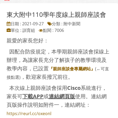
東大附中110學年度線上親師座談會
日期 : 2021-09-27
分類 : 附中新聞
單位 : 訓育組
點閱 : 7006
親愛的家長您好：
因配合防疫規定，本學期親師座談會採線上
辦理，為讓家長充分了解孩子的教學環境及
教學內容，已設置
『親師座談會專屬網站』
(←可直
，歡迎家長撥冗前往。
接點選)
本次線上親師座談會採用
Cisco
系統進行，
家長可
下載APP
或
連結網頁版
使用。連結網
頁版操作說明如附件一，連結網址：
https://reurl.cc/oxeonl