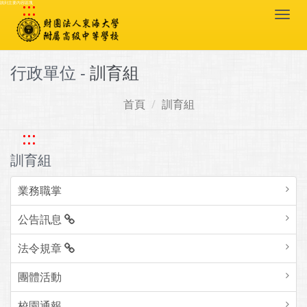
:::
跳到主要內容區塊
Togg
navi
行政單位 -
訓育組
首頁
訓育組
:::
訓育組
業務職掌
公告訊息
法令規章
團體活動
校園通報