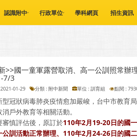
認識附中
行政單位
學科網頁
招生資訊
更新>>國一童軍露營取消、高一公訓照常辦
-7/3
2021-01-29
分類 : 附中新聞
單位 : 訓育組
點閱 : 793
新型冠狀病毒肺炎疫情愈加嚴峻，台中市教育局已
取消戶外教育等相關活動。
經審慎評估後，原訂於
110年2月19-20日的國
公訓活動正常辦理、110年2月24-26日的國