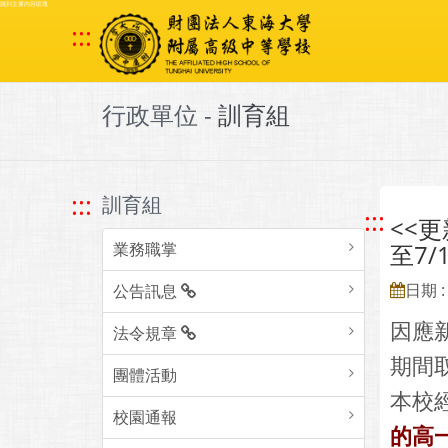
跳到主要內容區塊
:::
行政單位 -
訓育組
:::
訓育組
:::
<<
業務職掌
至7/1
日期 : 
公告訊息
因應
法令規章
期間
團體活動
本校
校園通報
的高一