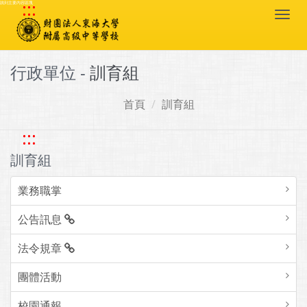
:::
跳到主要內容區塊
Togg
navi
行政單位 -
訓育組
首頁
訓育組
:::
訓育組
業務職掌
公告訊息
法令規章
團體活動
校園通報