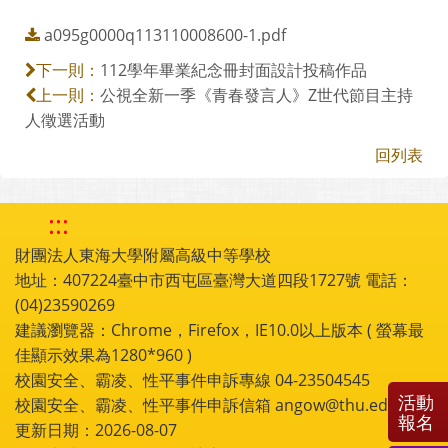
a095g0000q113110008600-1.pdf
112學年畢業紀念冊封面設計投稿作品
下一則：
公視全新一季《青春發言人》Z世代節目主持
上一則：
人徵選活動
回列表
:::
財團法人東海大學附屬高級中等學校
地址：407224臺中市西屯區臺灣大道四段1727號 電話：
(04)23590269
建議瀏覽器：Chrome，Firefox，IE10.0以上版本 ( 螢幕最
佳顯示效果為1280*960 )
校園安全、霸凌、性平事件申訴專線 04-23504545
活動
校園安全、霸凌、性平事件申訴信箱 angow@thu.edu.tw
報名
更新日期：2026-08-07