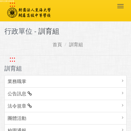
:::
跳到主要內容區塊
Togg
navi
行政單位 -
訓育組
首頁
訓育組
:::
訓育組
業務職掌
公告訊息
法令規章
團體活動
校園通報