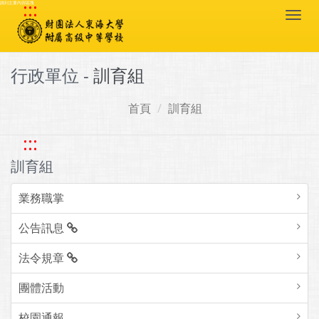
:::
跳到主要內容區塊
Togg
navi
行政單位 -
訓育組
首頁
訓育組
:::
訓育組
業務職掌
公告訊息
法令規章
團體活動
校園通報