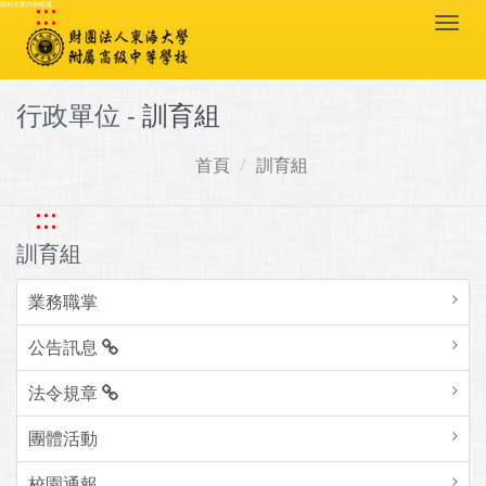
:::
跳到主要內容區塊
Togg
navi
行政單位 -
訓育組
首頁
訓育組
:::
訓育組
業務職掌
公告訊息
法令規章
團體活動
校園通報