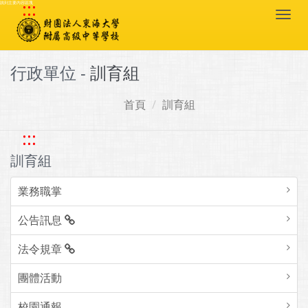
:::
跳到主要內容區塊
Togg
navi
行政單位 -
訓育組
首頁
訓育組
:::
訓育組
業務職掌
公告訊息
法令規章
團體活動
校園通報