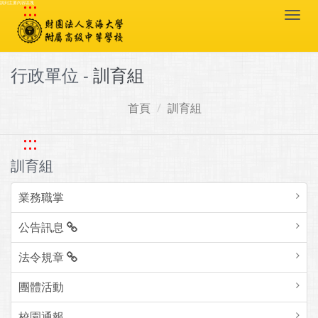
:::
跳到主要內容區塊
Togg
navi
行政單位 -
訓育組
首頁
訓育組
:::
訓育組
業務職掌
公告訊息
法令規章
團體活動
校園通報