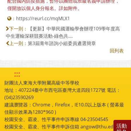
配合國內防疫措施，暫停以團體或班級名義申請辦理，
僅開放以個人身分報名。詳如附件。
：
https://reurl.cc/mqMLX1
【更新】中華民國運輸學會辦理109學年度高
下一則：
中生運輸深耕競賽活動-綠色共....
第3屆青年諮詢小組委員遴選簡章
上一則：
回列表
:::
財團法人東海大學附屬高級中等學校
地址：407224臺中市西屯區臺灣大道四段1727號 電話：
(04)23590269
建議瀏覽器：Chrome，Firefox，IE10.0以上版本 ( 螢幕最
佳顯示效果為1280*960 )
校園安全、霸凌、性平事件申訴專線 04-23504545
活動
校園安全、霸凌、性平事件申訴信箱 angow@thu.edu.tw