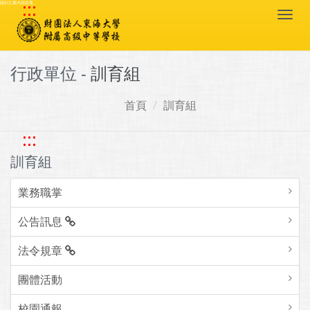
:::
跳到主要內容區塊
Togg
navi
行政單位 -
訓育組
首頁
訓育組
:::
訓育組
業務職掌
公告訊息
法令規章
團體活動
校園通報