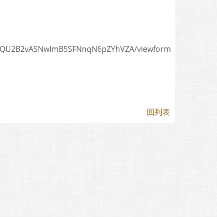
jCx0QU2B2vASNwImB5SFNnqN6pZYhVZA/viewform
回列表