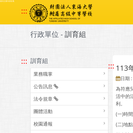
跳到主要內容區塊
:::
行政單位 -
訓育組
:::
訓育組
:::
11
業務職掌
日期 : 
公告訊息
為符應
活中的
法令規章
利。
團體活動
(一)時
校園通報
(二)地