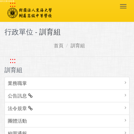
:::
跳到主要內容區塊
Togg
navi
行政單位 -
訓育組
首頁
訓育組
:::
訓育組
業務職掌
公告訊息
法令規章
團體活動
校園通報