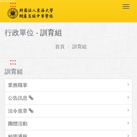
:::
跳到主要內容區塊
Togg
navi
行政單位 -
訓育組
首頁
訓育組
:::
訓育組
業務職掌
公告訊息
法令規章
團體活動
校園通報