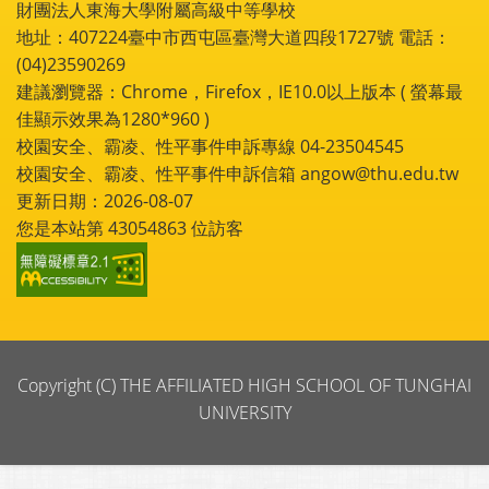
財團法人東海大學附屬高級中等學校
地址：407224臺中市西屯區臺灣大道四段1727號 電話：
(04)23590269
建議瀏覽器：Chrome，Firefox，IE10.0以上版本 ( 螢幕最
佳顯示效果為1280*960 )
校園安全、霸凌、性平事件申訴專線 04-23504545
校園安全、霸凌、性平事件申訴信箱 angow@thu.edu.tw
更新日期：2026-08-07
您是本站第
43054863
位訪客
Copyright (C) THE AFFILIATED HIGH SCHOOL OF TUNGHAI
UNIVERSITY