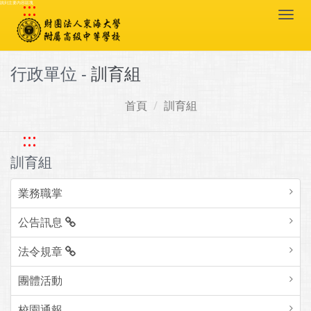
:::
跳到主要內容區塊
Togg
navi
行政單位 -
訓育組
首頁
訓育組
:::
訓育組
業務職掌
公告訊息
法令規章
團體活動
校園通報