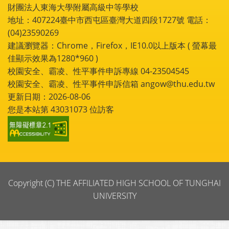
財團法人東海大學附屬高級中等學校
地址：407224臺中市西屯區臺灣大道四段1727號 電話：
(04)23590269
建議瀏覽器：Chrome，Firefox，IE10.0以上版本 ( 螢幕最
佳顯示效果為1280*960 )
校園安全、霸凌、性平事件申訴專線 04-23504545
校園安全、霸凌、性平事件申訴信箱 angow@thu.edu.tw
更新日期：2026-08-06
您是本站第
43031073
位訪客
Copyright (C) THE AFFILIATED HIGH SCHOOL OF TUNGHAI
UNIVERSITY