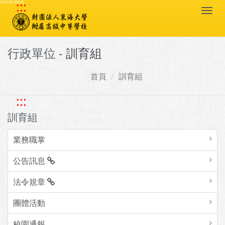
:::
跳到主要內容區塊
Togg
navi
行政單位 -
訓育組
首頁
訓育組
:::
訓育組
業務職掌
公告訊息
法令規章
團體活動
校園通報