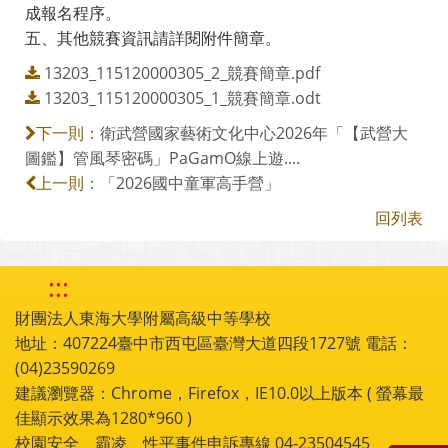
成報名程序。
五、其他競賽資訊請詳閱附件簡章。
13203_115120000305_2_競賽簡章.pdf
13203_115120000305_1_競賽簡章.odt
衛武營國家藝術文化中心2026年「【武營大
下一則：
圖鑑】管風琴密碼」PaGamO線上遊....
「2026國中童軍高手營」
上一則：
回列表
:::
財團法人東海大學附屬高級中等學校
地址：407224臺中市西屯區臺灣大道四段1727號 電話：
(04)23590269
建議瀏覽器：Chrome，Firefox，IE10.0以上版本 ( 螢幕最
佳顯示效果為1280*960 )
校園安全、霸凌、性平事件申訴專線 04-23504545