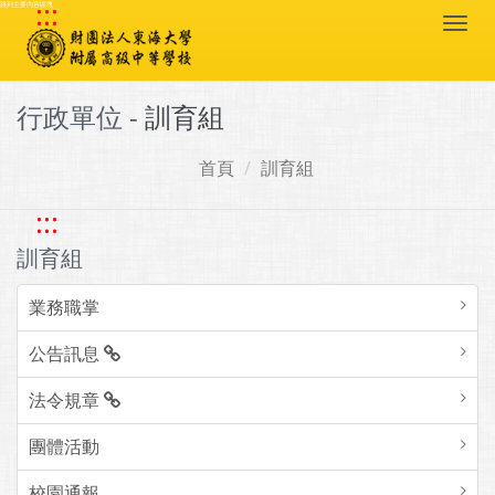
:::
跳到主要內容區塊
Togg
navi
行政單位 -
訓育組
首頁
訓育組
:::
訓育組
業務職掌
公告訊息
法令規章
團體活動
校園通報