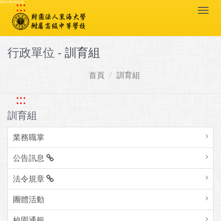
:::
跳到主要內容區塊
Togg
navi
行政單位 -
訓育組
首頁
訓育組
:::
訓育組
業務職掌
公告訊息
法令規章
團體活動
校園通報