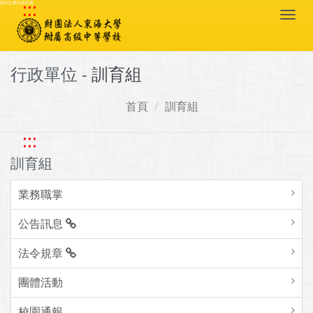
:::
跳到主要內容區塊
Togg
navi
行政單位 -
訓育組
首頁
訓育組
:::
訓育組
業務職掌
公告訊息
法令規章
團體活動
校園通報