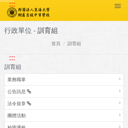
:::
跳到主要內容區塊
Togg
navi
行政單位 -
訓育組
首頁
訓育組
:::
訓育組
業務職掌
公告訊息
法令規章
團體活動
校園通報