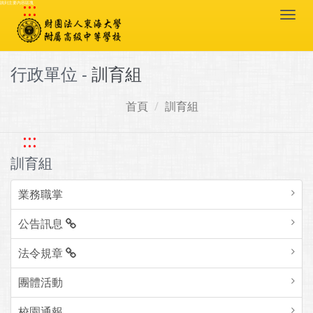
:::
跳到主要內容區塊
Togg
navi
行政單位 -
訓育組
首頁
訓育組
:::
訓育組
業務職掌
公告訊息
法令規章
團體活動
校園通報