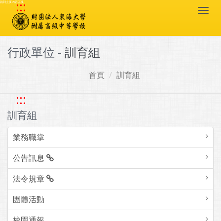
:::
跳到主要內容區塊
Togg
navi
行政單位 -
訓育組
首頁
訓育組
:::
訓育組
業務職掌
公告訊息
法令規章
團體活動
校園通報