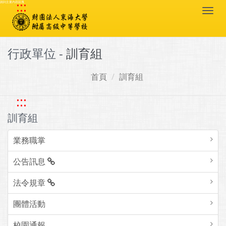
:::
跳到主要內容區塊
Togg
navi
行政單位 -
訓育組
首頁
訓育組
:::
訓育組
業務職掌
公告訊息
法令規章
團體活動
校園通報