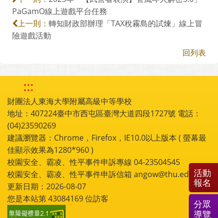
PaGamO線上遊戲平台任務
轉知財政部辦理「TAX稅霧島的試煉」線上冒
上一則：
險遊戲活動
回列表
:::
財團法人東海大學附屬高級中等學校
地址：407224臺中市西屯區臺灣大道四段1727號 電話：
(04)23590269
建議瀏覽器：Chrome，Firefox，IE10.0以上版本 ( 螢幕最
佳顯示效果為1280*960 )
校園安全、霸凌、性平事件申訴專線 04-23504545
活動
校園安全、霸凌、性平事件申訴信箱 angow@thu.edu.tw
報名
更新日期：2026-08-07
您是本站第
43084169
位訪客
分眾
導覽