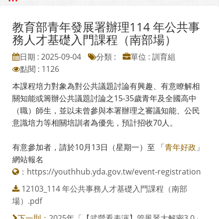
教育部青年發展署辦理114 年公共事
務人才基礎入門課程（南部場）
日期 : 2025-09-04
分類 :
單位 : 訓育組
點閱 : 1126
本課程培力對象為對公共議題討論有興趣、有意瞭解相
關知能或籌辦公共議題討論之15-35歲青年及全國高中
（職）師生，並以未曾參與本署辦理之審議知能、公民
意識培力等相關培訓者為優先，預計招收70人。
有意參加者，請於10月13日（星期一）至 「
青年好政
」
網站報名
：
https://youthhub.yda.gov.tw/event-registration
12103_114 年公共事務人才基礎入門課程（南部
場）.pdf
2025年「【武營看表演】管風琴大解密3.0」
下一則：