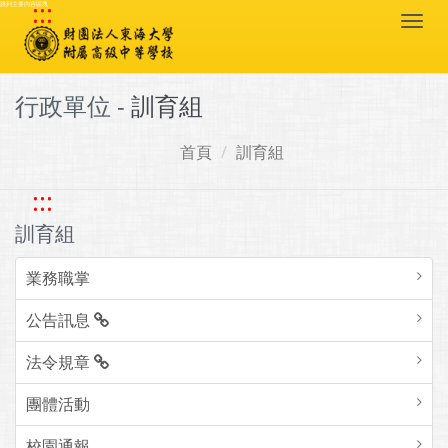
:::
跳到主要內容區塊
Togg
navi
行政單位 -
訓育組
首頁
訓育組
:::
訓育組
業務職掌
公告訊息
法令規章
團體活動
校園通報