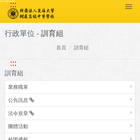
:::
跳到主要內容區塊
Togg
navi
行政單位 -
訓育組
首頁
訓育組
:::
訓育組
業務職掌
公告訊息
法令規章
團體活動
校園通報