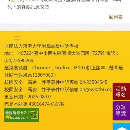
代下的真假訊息攻防
回列表
:::
財團法人東海大學附屬高級中等學校
地址：407224臺中市西屯區臺灣大道四段1727號 電話：
(04)23590269
建議瀏覽器：Chrome，Firefox，IE10.0以上版本 ( 螢幕最
佳顯示效果為1280*960 )
校園安全、霸凌、性平事件申訴專線 04-23504545
活動
校園安全、霸凌、性平事件申訴信箱 angow@thu.edu.tw
報名
更新日期：2026-08-07
您是本站第
43056474
位訪客
分眾
導覽