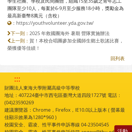
學生社團、學校及民間團體，組織15至35歲之青年志工
團隊至少10人，每案於6-9月至少服務18小時，獎勵金為
最高新臺幣8萬元（含稅）
：
https://youthvolunteer.yda.gov.tw/
2025 年救國團海外 暑期 營隊實施辦法
下一則：
賀！本校合唱團參加全國師生鄉土歌謠比賽，
上一則：
榮獲優等佳績！
回列表
:::
財團法人東海大學附屬高級中等學校
地址：407224臺中市西屯區臺灣大道四段1727號 電話：
(04)23590269
建議瀏覽器：Chrome，Firefox，IE10.0以上版本 ( 螢幕最
佳顯示效果為1280*960 )
校園安全、霸凌、性平事件申訴專線 04-23504545
活動