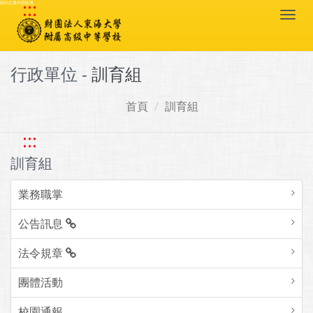
:::
跳到主要內容區塊
Togg
navi
行政單位 -
訓育組
首頁
訓育組
:::
訓育組
業務職掌
公告訊息
法令規章
團體活動
校園通報