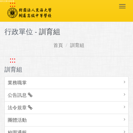
:::
跳到主要內容區塊
Togg
navi
行政單位 -
訓育組
首頁
訓育組
:::
訓育組
業務職掌
公告訊息
法令規章
團體活動
校園通報