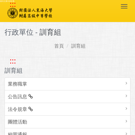
:::
跳到主要內容區塊
Togg
navi
行政單位 -
訓育組
首頁
訓育組
:::
訓育組
業務職掌
公告訊息
法令規章
團體活動
校園通報