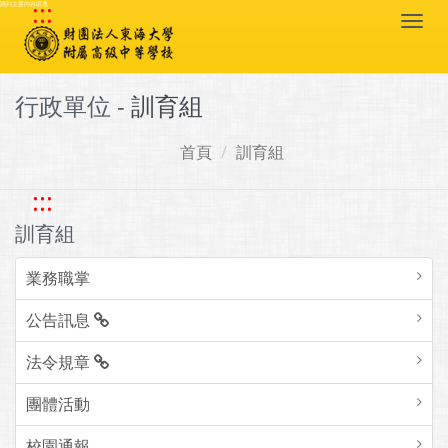
:::
跳到主要內容區塊
Togg
navi
行政單位 -
訓育組
首頁
訓育組
:::
訓育組
業務職掌
公告訊息
法令規章
團體活動
校園通報