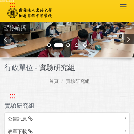
:::
跳到主要內容區塊
Togg
navi
暫停輪播
行政單位 -
實驗研究組
首頁
實驗研究組
:::
實驗研究組
公告訊息
表單下載