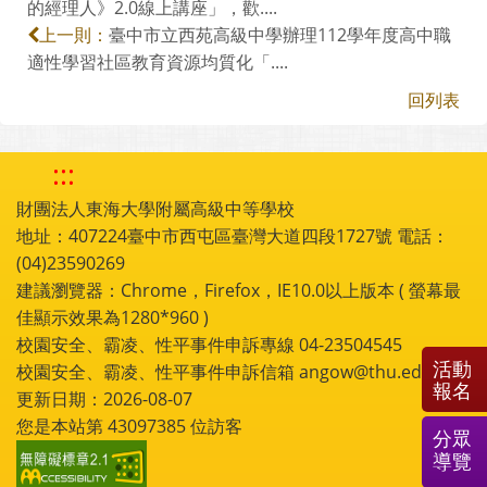
的經理人》2.0線上講座」，歡....
臺中市立西苑高級中學辦理112學年度高中職
上一則：
適性學習社區教育資源均質化「....
回列表
:::
財團法人東海大學附屬高級中等學校
地址：407224臺中市西屯區臺灣大道四段1727號 電話：
(04)23590269
建議瀏覽器：Chrome，Firefox，IE10.0以上版本 ( 螢幕最
佳顯示效果為1280*960 )
校園安全、霸凌、性平事件申訴專線 04-23504545
活動
校園安全、霸凌、性平事件申訴信箱 angow@thu.edu.tw
報名
更新日期：2026-08-07
您是本站第
43097385
位訪客
分眾
導覽