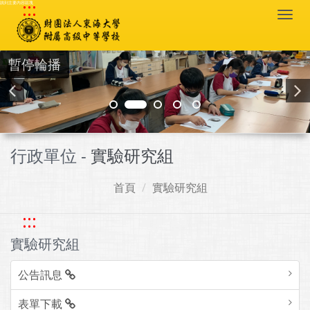
:::
跳到主要內容區塊
Togg
navi
暫停輪播
行政單位 -
實驗研究組
首頁
實驗研究組
:::
實驗研究組
公告訊息
表單下載