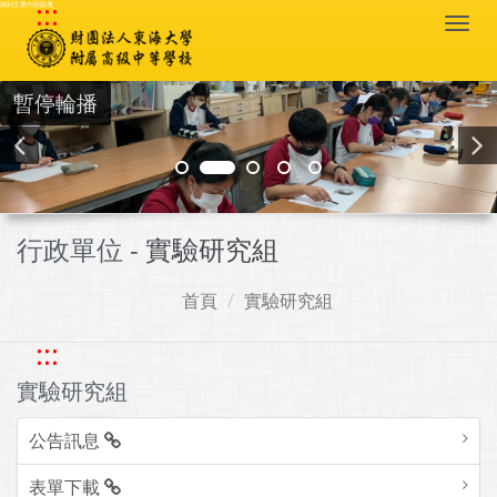
:::
跳到主要內容區塊
Togg
navi
暫停輪播
行政單位 -
實驗研究組
首頁
實驗研究組
:::
實驗研究組
公告訊息
表單下載