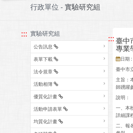
行政單位 -
實驗研究組
:::
實驗研究組
:::
臺中
公告訊息
專業
日期 : 
表單下載
臺中市
法令規章
主旨：
活動相簿
師踴躍
優質化計畫
說明：
一、本校
活動申請表單
詳細課
均質化計畫
二、報