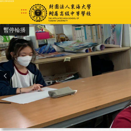
跳到主要內容區塊
:::
暫停輪播