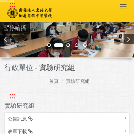
:::
跳到主要內容區塊
Togg
navi
暫停輪播
行政單位 -
實驗研究組
首頁
實驗研究組
:::
實驗研究組
公告訊息
表單下載