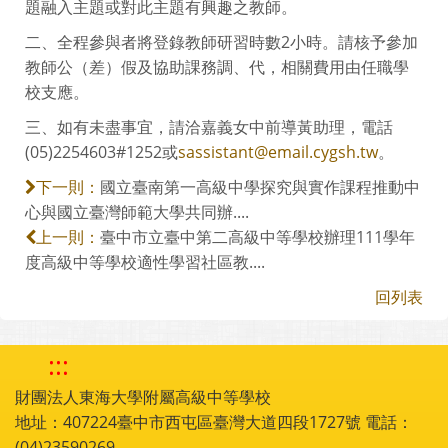
題融入主題或對此主題有興趣之教師。
二、全程參與者將登錄教師研習時數2小時。請核予參加
教師公（差）假及協助課務調、代，相關費用由任職學
校支應。
三、如有未盡事宜，請洽嘉義女中前導黃助理，電話
(05)2254603#1252或
sassistant@email.cygsh.tw
。
國立臺南第一高級中學探究與實作課程推動中
下一則：
心與國立臺灣師範大學共同辦....
臺中市立臺中第二高級中等學校辦理111學年
上一則：
度高級中等學校適性學習社區教....
回列表
:::
財團法人東海大學附屬高級中等學校
地址：407224臺中市西屯區臺灣大道四段1727號 電話：
(04)23590269