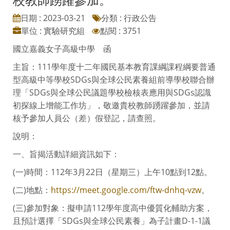
日期 : 2023-03-21
分類 : 行政公告
單位 : 實驗研究組
點閱 : 3751
國立嘉義女子高級中學 函
主旨：111學年度十二年國民基本教育課綱課程綱要普通
型高級中等學校SDGs與全球公民素養組前導學校聯合辦
理「SDGs與全球公民議題學校檢核表應用與SDGs認識
初探線上增能工作坊」，敬邀貴校教師踴躍參加，並請
核予參加人員公（差）假登記，請查照。
說明：
一、旨揭活動詳細資訊如下：
(一)時間：112年3月22日（星期三）上午10點到12點。
(二)地點：
https://meet.google.com/ftw-dnhq-vzw
。
(三)參加對象：擬申請112學年度高中優質化輔助方案，
且預計選擇「SDGs與全球公民素養」為子計畫D-1-1議