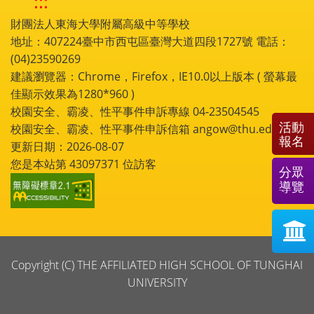
:::
財團法人東海大學附屬高級中等學校
地址：407224臺中市西屯區臺灣大道四段1727號 電話：
(04)23590269
建議瀏覽器：Chrome，Firefox，IE10.0以上版本 ( 螢幕最
佳顯示效果為1280*960 )
校園安全、霸凌、性平事件申訴專線 04-23504545
活動
校園安全、霸凌、性平事件申訴信箱 angow@thu.edu.tw
報名
更新日期：2026-08-07
您是本站第
43097371
位訪客
分眾
導覽
Copyright (C) THE AFFILIATED HIGH SCHOOL OF TUNGHAI
UNIVERSITY