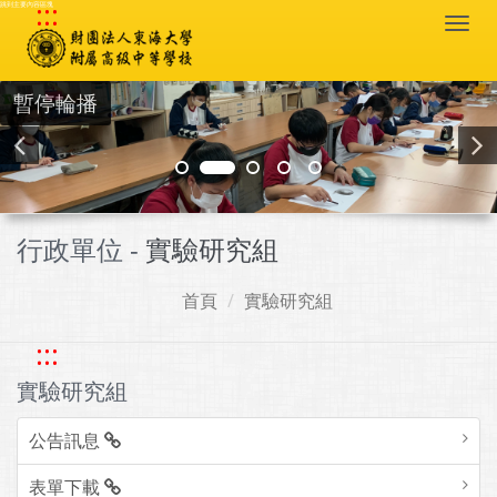
:::
跳到主要內容區塊
Togg
navi
暫停輪播
行政單位 -
實驗研究組
首頁
實驗研究組
:::
實驗研究組
公告訊息
表單下載