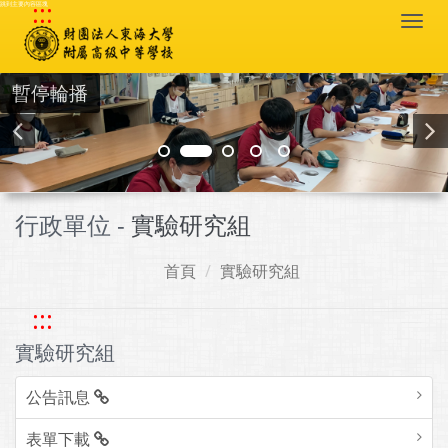
:::
跳到主要內容區塊
Togg
navi
暫停輪播
行政單位 -
實驗研究組
首頁
實驗研究組
:::
實驗研究組
公告訊息
表單下載