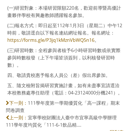
(一)研習對象：本場研習限額220名，歡迎前導暨高優計
畫夥伴學校有興趣教師踴躍報名參加。
(二)報名方式：即日起至112年1月3日（星期二）中午12
時前，敬請逕自以下報名連結網址報名。報名網址：
https://forms.gle/P3jq1kMznVbWQ5n16
。
(三)研習時數：全程參與者核予6小時研習時數或依實際
參與時數核發（上下午場皆須簽到，以利核發研習時
數）。
四、敬請貴校惠予報名人員公（差）假出席參加。
五、隨文檢附旨揭研習實施計畫，如有未盡事宜請逕洽
本校教務處專任助理（電話：04-23124000分機241）。
111學年度第一學期優質化「高一課程」期末
下一則：
問卷調查
宜寧學校財團法人臺中市宜寧高級中學辦理
上一則：
111學年度均質化「111-6-1飲品精....