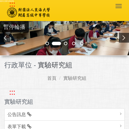
:::
跳到主要內容區塊
Togg
navi
暫停輪播
行政單位 -
實驗研究組
首頁
實驗研究組
:::
實驗研究組
公告訊息
表單下載