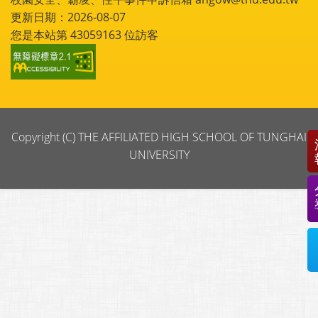
更新日期：2026-08-07
您是本站第
43059163
位訪客
Copyright (C) THE AFFILIATED HIGH SCHOOL OF TUNGHAI
UNIVERSITY