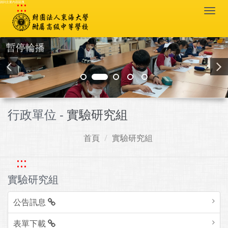
:::
跳到主要內容區塊
Togg
navi
暫停輪播
行政單位 -
實驗研究組
首頁
實驗研究組
:::
實驗研究組
公告訊息
表單下載