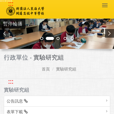
:::
跳到主要內容區塊
Togg
navi
暫停輪播
行政單位 -
實驗研究組
首頁
實驗研究組
:::
實驗研究組
公告訊息
表單下載