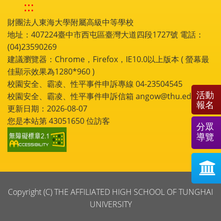
:::
財團法人東海大學附屬高級中等學校
地址：407224臺中市西屯區臺灣大道四段1727號 電話：
(04)23590269
建議瀏覽器：Chrome，Firefox，IE10.0以上版本 ( 螢幕最
佳顯示效果為1280*960 )
校園安全、霸凌、性平事件申訴專線 04-23504545
活動
校園安全、霸凌、性平事件申訴信箱 angow@thu.edu.tw
報名
更新日期：2026-08-07
您是本站第
43051650
位訪客
分眾
導覽
Copyright (C) THE AFFILIATED HIGH SCHOOL OF TUNGHAI
UNIVERSITY