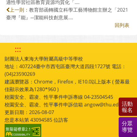
適性學習社區教育資源均質化「....
教育部函轉國立科學工藝博物館主辦之「2021
上一則：
臺灣『能』─潔能科技創意展....
回列表
:::
財團法人東海大學附屬高級中等學校
地址：407224臺中市西屯區臺灣大道四段1727號 電話：
(04)23590269
建議瀏覽器：Chrome，Firefox，IE10.0以上版本 ( 螢幕最
佳顯示效果為1280*960 )
校園安全、霸凌、性平事件申訴專線 04-23504545
活動
校園安全、霸凌、性平事件申訴信箱 angow@thu.edu.tw
報名
更新日期：2026-08-07
您是本站第
43094585
位訪客
分眾
導覽