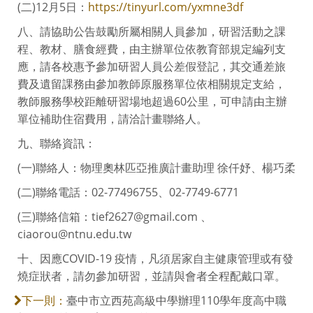
(二)12月5日：
https://tinyurl.com/yxmne3df
八、請協助公告鼓勵所屬相關人員參加，研習活動之課
程、教材、膳食經費，由主辦單位依教育部規定編列支
應，請各校惠予參加研習人員公差假登記，其交通差旅
費及遺留課務由參加教師原服務單位依相關規定支給，
教師服務學校距離研習場地超過60公里，可申請由主辦
單位補助住宿費用，請洽計畫聯絡人。
九、聯絡資訊：
(一)聯絡人：物理奧林匹亞推廣計畫助理 徐仟妤、楊巧柔
(二)聯絡電話：02-77496755、02-7749-6771
(三)聯絡信箱：tief2627@gmail.com 、
ciaorou@ntnu.edu.tw
十、因應COVID-19 疫情，凡須居家自主健康管理或有發
燒症狀者，請勿參加研習，並請與會者全程配戴口罩。
臺中市立西苑高級中學辦理110學年度高中職
下一則：