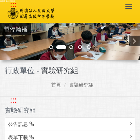
:::
跳到主要內容區塊
Togg
navi
暫停輪播
行政單位 -
實驗研究組
首頁
實驗研究組
:::
實驗研究組
公告訊息
表單下載