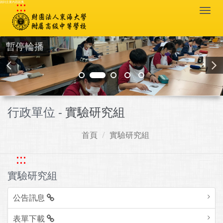
:::
跳到主要內容區塊
Togg
navi
暫停輪播
行政單位 -
實驗研究組
首頁
實驗研究組
:::
實驗研究組
公告訊息
表單下載