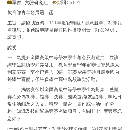
單位 : 實驗研究組
點閱 : 5114
教育部青年發展署 函
主旨：請協助宣傳「111年度智慧鐵人創意競賽」初賽報
名訊息，並踴躍申請舉辦校園推廣說明會，詳如說明，
請查照。
說明：
一、為提升全國高級中等學校學生創意及創造力，並訓
練學生將所學知識活用，教育部自93年起辦理智慧鐵人
創意競賽，至今已邁入19屆，競賽成果豐碩且廣受國內
外學生喜愛，係許多學生高中階段重點活動。
二、上揭競賽係以全國高級中等學校學生為對象，整體
賽程分為初賽、複賽、決賽、國際邀請(友誼)賽，舉凡日
常生活觸及之人文、科學、體育、實作或生活中的勞
務、知識及技能皆為競賽考驗項目，有關111年度競賽訊
息如下：
(一)報名日期及方式：初賽分2梯次辦理，第1梯次初賽報