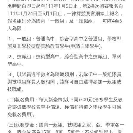
名時間自即日起至111年1月5日止，第2梯次初賽報名自
111年1月24日至6月1日止，一律採競賽官網線上報名，
報名組別分為國內「一般組」及「技職組」，每隊4至6
人為限：
１、一般組：普通高中、綜合型高中之普通組、學校型
態及非學校型態實驗教育學生(申請自學學生)。
２、技職組：技術型高中、綜合型高中之技職組、單科
型高中。
３、以隊員過半數者為歸屬類別，若隊伍中一般組隊員
與技職組隊員人數相同，該隊可自由選擇參加一般組或
技職組。
(二)報名費用：每人新臺幣(以下同)300元(清寒學生及教
育部偏鄉學校名單中偏遠、極偏和特偏之學校學生可減
免報名費用)。
(三)競賽獎金：國內一般組、技職組之冠、亞、季軍各一
名，獎金依序為15萬、8萬、5萬元；不分組別選出「闖