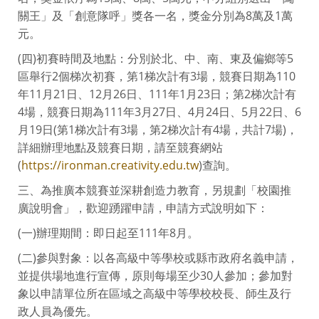
關王」及「創意隊呼」獎各一名，獎金分別為8萬及1萬
元。
(四)初賽時間及地點：分別於北、中、南、東及偏鄉等5
區舉行2個梯次初賽，第1梯次計有3場，競賽日期為110
年11月21日、12月26日、111年1月23日；第2梯次計有
4場，競賽日期為111年3月27日、4月24日、5月22日、6
月19日(第1梯次計有3場，第2梯次計有4場，共計7場)，
詳細辦理地點及競賽日期，請至競賽網站
(
https://ironman.creativity.edu.tw
)查詢。
三、為推廣本競賽並深耕創造力教育，另規劃「校園推
廣說明會」，歡迎踴躍申請，申請方式說明如下：
(一)辦理期間：即日起至111年8月。
(二)參與對象：以各高級中等學校或縣市政府名義申請，
並提供場地進行宣傳，原則每場至少30人參加；參加對
象以申請單位所在區域之高級中等學校校長、師生及行
政人員為優先。