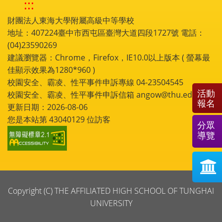
:::
財團法人東海大學附屬高級中等學校
地址：407224臺中市西屯區臺灣大道四段1727號 電話：
(04)23590269
建議瀏覽器：Chrome，Firefox，IE10.0以上版本 ( 螢幕最
佳顯示效果為1280*960 )
校園安全、霸凌、性平事件申訴專線 04-23504545
活動
校園安全、霸凌、性平事件申訴信箱 angow@thu.edu.tw
報名
更新日期：2026-08-06
您是本站第
43040129
位訪客
分眾
導覽
Copyright (C) THE AFFILIATED HIGH SCHOOL OF TUNGHAI
UNIVERSITY