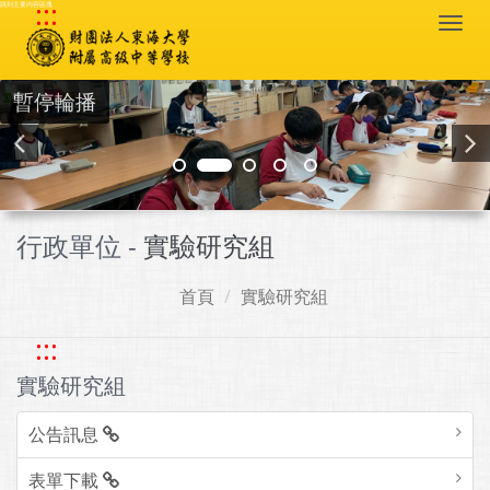
:::
跳到主要內容區塊
Togg
navi
暫停輪播
行政單位 -
實驗研究組
首頁
實驗研究組
:::
實驗研究組
公告訊息
表單下載