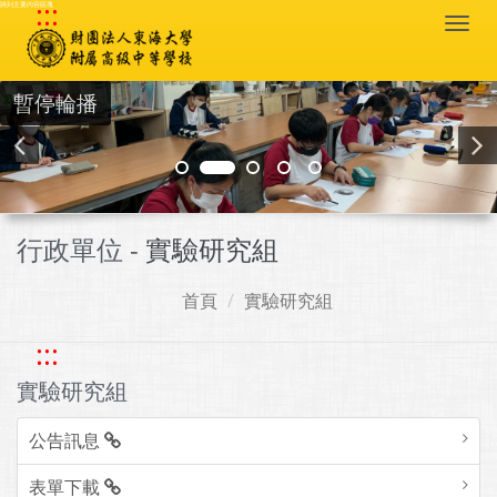
:::
跳到主要內容區塊
Togg
navi
暫停輪播
行政單位 -
實驗研究組
首頁
實驗研究組
:::
實驗研究組
公告訊息
表單下載